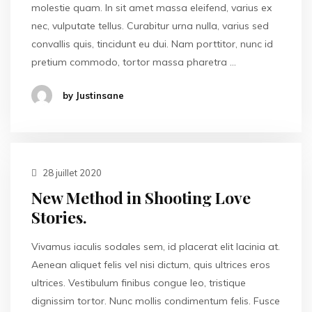
molestie quam. In sit amet massa eleifend, varius ex
nec, vulputate tellus. Curabitur urna nulla, varius sed
convallis quis, tincidunt eu dui. Nam porttitor, nunc id
pretium commodo, tortor massa pharetra …
by Justinsane
28 juillet 2020
New Method in Shooting Love
Stories.
Vivamus iaculis sodales sem, id placerat elit lacinia at.
Aenean aliquet felis vel nisi dictum, quis ultrices eros
ultrices. Vestibulum finibus congue leo, tristique
dignissim tortor. Nunc mollis condimentum felis. Fusce